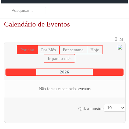
Pesquisar...
Calendário de Eventos
Por ano
Por Mês
Por semana
Hoje
Ir para o mês
2026
Não foram encontrados eventos
Pagination List Limit
Qtd. a mostrar