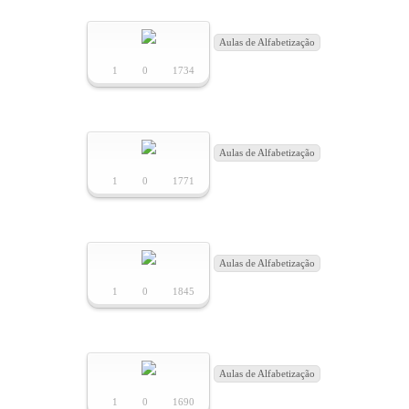
MINISTÉRIOS
Aulas de Alfabetização
1
0
1734
Acção Social
+ Vida
Aulas de Alfabetização
Projeto de Solidariedade Social
1
0
1771
Café Convívio
Aulas de Alfabetização
Super - Igreja
1
0
1845
Jovens
Homens com Vida
Aulas de Alfabetização
1
0
1690
Louvarte