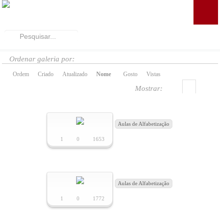
ENTRADA
Pesquisar...
QUEM SOMOS
Ordenar galeria por:
Quem Somos
Ordem
Criado
Atualizado
Nome
Gosto
Vistas
Propósito e Alvos
Mostrar:
O Que Valorizamos
Aulas de Alfabetização
Pastorado
1
0
1653
Notícias
Aulas de Alfabetização
Onde Estamos
1
0
1772
Contacte-nos