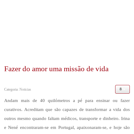
Musicarte
CONTRIBUIÇÕES
RECURSOS
Ensinos
Fazer do amor uma missão de vida
Apresentações
Categoria:
Noticias
Podcast
Andam mais de 40 quilómetros a pé para ensinar ou fazer
Galeria
curativos. Acreditam que são capazes de transformar a vida dos
outros mesmo quando faltam médicos, transporte e dinheiro. Irina
Biblia Online
e Nené encontraram-se em Portugal, apaixonaram-se, e hoje são