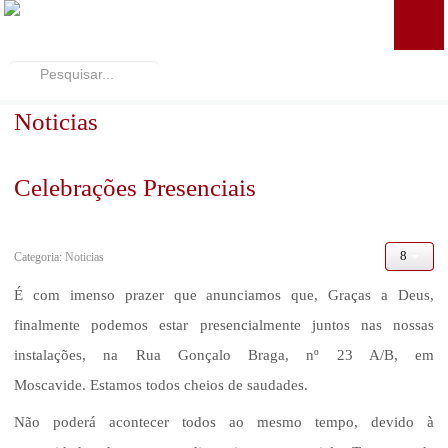
ENTRADA
Pesquisar...
QUEM SOMOS
Noticias
Quem Somos
Propósito e Alvos
Celebrações Presenciais
O Que Valorizamos
Categoria:
Noticias
Pastorado
É com imenso prazer que anunciamos que, Graças a Deus,
finalmente podemos estar presencialmente juntos nas nossas
Notícias
instalações, na Rua Gonçalo Braga, nº 23 A/B, em
Onde Estamos
Moscavide. Estamos todos cheios de saudades.
Não poderá acontecer todos ao mesmo tempo, devido à
Contacte-nos