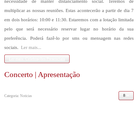
necessidade de manter distanciamento social. Teremos de
multiplicar as nossas reuniões. Estas acontecerão a partir de dia 7
MINISTÉRIOS
em dois horários: 10:00 e 11:30. Estaremos com a lotação limitada
Acção Social
pelo que será necessário reservar lugar no horário da sua
preferência. Poderá fazê-lo por sms ou mensagem nas redes
+ Vida
sociais.
Ler mais...
Projeto de Solidariedade Social
Ler mais: Celebrações Presenciais
Concerto | Apresentação
Café Convívio
Super - Igreja
Categoria:
Noticias
Jovens
Homens com Vida
Louvarte