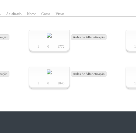
o
Atualizado
Nome
Gosto
Vistas
ização
Aulas de Alfabetização
1
0
1772
ização
Aulas de Alfabetização
1
0
1845