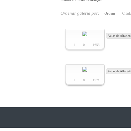
Ordenar galeria por:
Ordem
Criad
Aulas de Alfabet
1
0
1653
Aulas de Alfabet
1
0
1771