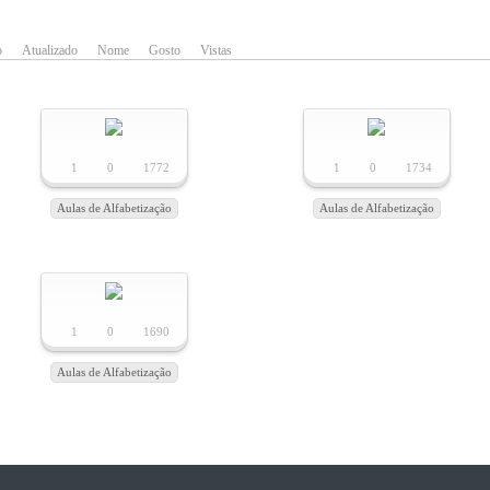
o
Atualizado
Nome
Gosto
Vistas
1
0
1772
1
0
1734
Aulas de Alfabetização
Aulas de Alfabetização
1
0
1690
Aulas de Alfabetização