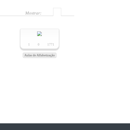
Mostrar:
1
0
1771
Aulas de Alfabetização