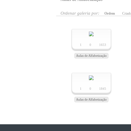
Ordenar galeria por:
Ordem
Criad
1
0
1653
Aulas de Alfabetização
1
0
1845
Aulas de Alfabetização