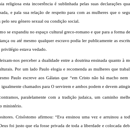
sia religiosa esta incoerência é sublinhada pelas suas declarações qua
bada, e pala sua relação de respeito para com as mulheres que o segu
 pelo seu género sexual ou condição social.
smo se expandiu no espaço cultural greco-romano e que para a forma de
riança ou até mesmo qualquer escravo podia ler publicamente as escri
e privilégio estava vedado.
 deixam-nos perceber a dualidade entre a doutrina ensinada quanto à mu
ulturais. Por um lado Paulo elogia e recomenda as mulheres que trab
 mesmo Paulo escreve aos Gálatas que “em Cristo não há macho nem
 igualmente chamados para O servirem e ambos podem e devem atingir 
ontramos, paralelamente com a tradição judaica, um caminho melho
 ministério.
sitores. Crisóstomo afirmou: “Eva ensinou uma vez e arruinou a todos
eus foi justo que ela fosse privada de toda a liberdade e colocada deb