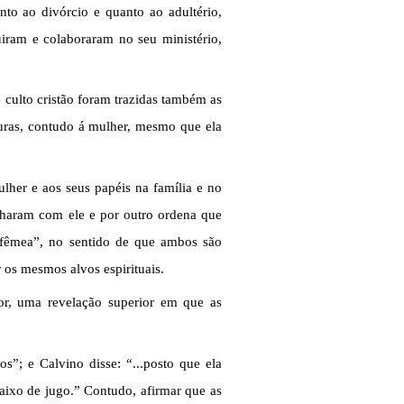
nto ao divórcio e quanto ao adultério,
iram e colaboraram no seu ministério,
 culto cristão foram trazidas também as
turas, contudo á mulher, mesmo que ela
lher e aos seus papéis na família e no
alharam com ele e por outro ordena que
 fêmea”, no sentido de que ambos são
os mesmos alvos espirituais.
r, uma revelação superior em que as
”; e Calvino disse: “...posto que ela
aixo de jugo.” Contudo, afirmar que as