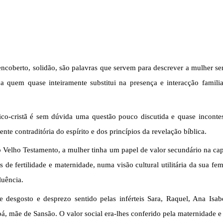
to encoberto, solidão, são palavras que servem para descrever a mulher
a quem quase inteiramente substitui na presença e interacção famil
ico-cristã é sem dúvida uma questão pouco discutida e quase incontes
nte contraditória do espírito e dos princípios da revelação bíblica.
o Velho Testamento, a mulher tinha um papel de valor secundário na ca
s de fertilidade e maternidade, numa visão cultural utilitária da sua fe
luência.
e desgosto e desprezo sentido pelas inférteis Sara, Raquel, Ana I
 mãe de Sansão. O valor social era-lhes conferido pela maternidade e