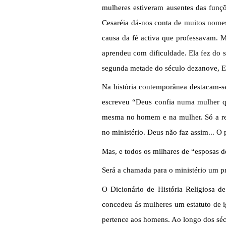
mulheres estiveram ausentes das funçõe
Cesaréia dá-nos conta de muitos nomes
causa da fé activa que professavam. 
aprendeu com dificuldade. Ela fez do 
segunda metade do século dezanove, El
Na história contemporânea destacam-se
escreveu “Deus confia numa mulher qu
mesma no homem e na mulher. Só a reli
no ministério. Deus não faz assim... 
Mas, e todos os milhares de “esposas d
Será a chamada para o ministério um p
O Dicionário de História Religiosa de
concedeu ás mulheres um estatuto de i
pertence aos homens. Ao longo dos séc