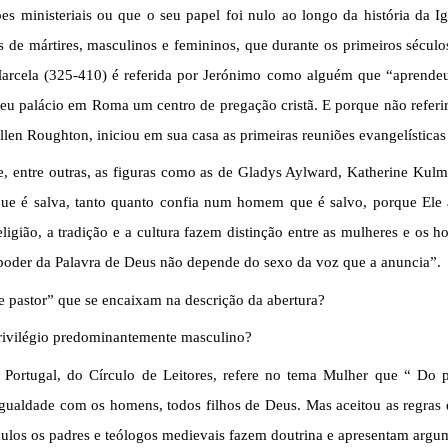
s ministeriais ou que o seu papel foi nulo ao longo da história da Ig
 de mártires, masculinos e femininos, que durante os primeiros século
Marcela (325-410) é referida por Jerónimo como alguém que “aprendeu
seu palácio em Roma um centro de pregação cristã. E porque não referir
len Roughton, iniciou em sua casa as primeiras reuniões evangelística
, entre outras, as figuras como as de Gladys Aylward, Katherine Kulm
e é salva, tanto quanto confia num homem que é salvo, porque Ele ac
gião, a tradição e a cultura fazem distinção entre as mulheres e os ho
O poder da Palavra de Deus não depende do sexo da voz que a anuncia”.
e pastor” que se encaixam na descrição da abertura?
rivilégio predominantemente masculino?
 Portugal, do Círculo de Leitores, refere no tema Mulher que “ Do po
gualdade com os homens, todos filhos de Deus. Mas aceitou as regras 
ulos os padres e teólogos medievais fazem doutrina e apresentam argu