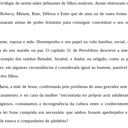
rivilégio de serem mães influentes de filhos notáveis. Assim obtiveram o 
Rebeca, Miriam, Rute, Débora e Ester que de uma ou de outra forma co
 usaram armas de poder feminino para conseguir concretizar o seu so
nte, esposa e mãe. Desempenha o seu papel na vida familiar, social, e
do seu marido ou pai. O capítulo 31 de Provérbios descreve a intera
exemplo das rainhas Betsabé, Jezabel, e Atalia; na religião, como as 
 lei, em algumas circunstâncias é considerada igual ao homem, passível 
dos filhos.
aria, a mãe de Jesus, confrontada pelo problema de uma gravidez sem 
casamento; e no caso da mulher “encontrada no próprio acto adulterand
ligiosos, constatamos a incongruência da cultura entre o conheciment
e a lei fosse cumprida era necessário que ambos fossem apedrejados 
de estava o companheiro de adultério?