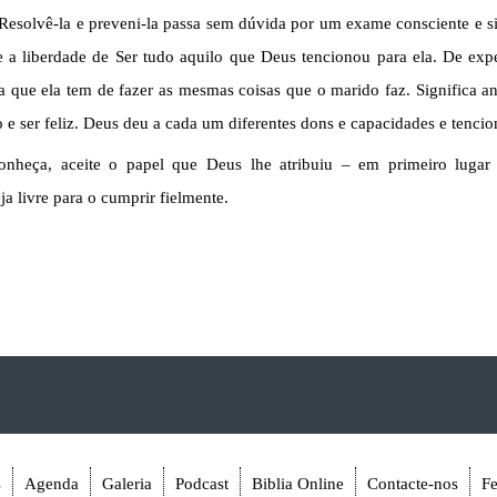
 Resolvê-la e preveni-la passa sem dúvida por um exame consciente e si
he a liberdade de Ser tudo aquilo que Deus tencionou para ela. De exp
ca que ela tem de fazer as mesmas coisas que o marido faz. Significa an
rio e ser feliz. Deus deu a cada um diferentes dons e capacidades e ten
heça, aceite o papel que Deus lhe atribuiu – em primeiro lugar n
ja livre para o cumprir fielmente.
s
Agenda
Galeria
Podcast
Biblia Online
Contacte-nos
F