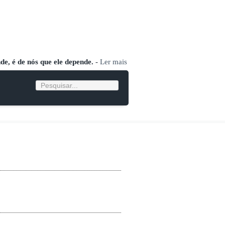
nde, é de nós que ele depende.
-
Ler mais
Pesquisar...