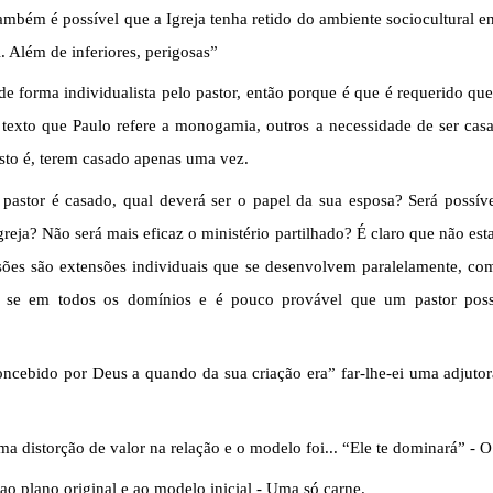
ambém é possível que a Igreja tenha retido do ambiente sociocultural 
. Além de inferiores, perigosas”
 de forma individualista pelo pastor, então porque é que é requerido q
texto que Paulo refere a monogamia, outros a necessidade de ser casad
sto é, terem casado apenas uma vez.
 pastor é casado, qual deverá ser o papel da sua esposa? Será possív
reja? Não será mais eficaz o ministério partilhado? É claro que não esta
ssões são extensões individuais que se desenvolvem paralelamente, c
 – se em todos os domínios e é pouco provável que um pastor pos
ncebido por Deus a quando da sua criação era” far-lhe-ei uma adjutor
distorção de valor na relação e o modelo foi... “Ele te dominará” - 
o plano original e ao modelo inicial - Uma só carne.