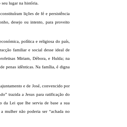
seu lugar na história.
nstituíram lições de fé e persistência
nho, desejo ou intento, para proveito
conómica, política e religiosa do país,
cção familiar e social desse ideal de
profetisas Miriam, Débora, e Hulda; na
de penas idênticas. Na família, é digna
ajuntamento e de José, convencido por
o” trazida a Jesus para ratificação do
o da Lei que lhe servia de base a sua
e a mulher não poderia ser “achada no