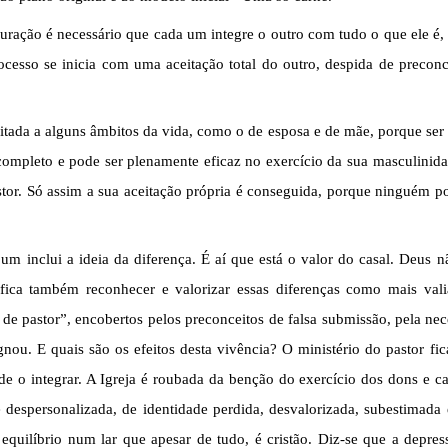
auração é necessário que cada um integre o outro com tudo o que ele é
ocesso se inicia com uma aceitação total do outro, despida de precon
imitada a alguns âmbitos da vida, como o de esposa e de mãe, porque ser
ompleto e pode ser plenamente eficaz no exercício da sua masculinidad
r. Só assim a sua aceitação própria é conseguida, porque ninguém po
 um inclui a ideia da diferença. É aí que está o valor do casal. Deus nã
gnifica também reconhecer e valorizar essas diferenças como mais va
 de pastor”, encobertos pelos preconceitos de falsa submissão, pela ne
ignou. E quais são os efeitos desta vivência? O ministério do pastor fic
de o integrar. A Igreja é roubada da benção do exercício dos dons e
 despersonalizada, de identidade perdida, desvalorizada, subestimada 
e equilíbrio num lar que apesar de tudo, é cristão. Diz-se que a depr